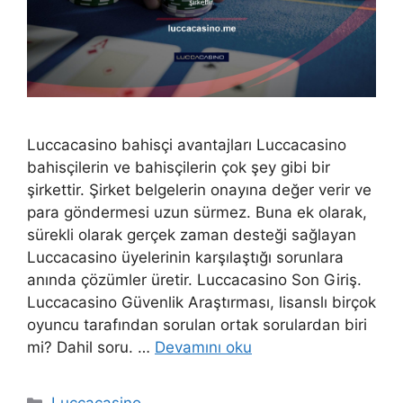
Luccacasino bahisçi avantajları Luccacasino
bahisçilerin ve bahisçilerin çok şey gibi bir
şirkettir. Şirket belgelerin onayına değer verir ve
para göndermesi uzun sürmez. Buna ek olarak,
sürekli olarak gerçek zaman desteği sağlayan
Luccacasino üyelerinin karşılaştığı sorunlara
anında çözümler üretir. Luccacasino Son Giriş.
Luccacasino Güvenlik Araştırması, lisanslı birçok
oyuncu tarafından sorulan ortak sorulardan biri
mi? Dahil soru. …
Devamını oku
Kategoriler