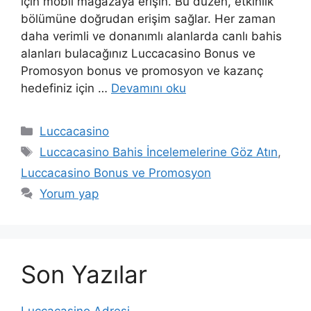
için mobil mağazaya erişin. Bu düzen, etkinlik
bölümüne doğrudan erişim sağlar. Her zaman
daha verimli ve donanımlı alanlarda canlı bahis
alanları bulacağınız Luccacasino Bonus ve
Promosyon bonus ve promosyon ve kazanç
hedefiniz için …
Devamını oku
Kategoriler
Luccacasino
Etiketler
Luccacasino Bahis İncelemelerine Göz Atın
,
Luccacasino Bonus ve Promosyon
Yorum yap
Son Yazılar