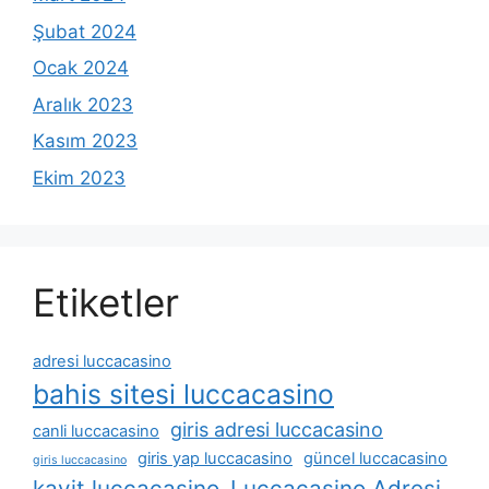
Şubat 2024
Ocak 2024
Aralık 2023
Kasım 2023
Ekim 2023
Etiketler
adresi luccacasino
bahis sitesi luccacasino
giris adresi luccacasino
canli luccacasino
giris yap luccacasino
güncel luccacasino
giris luccacasino
kayit luccacasino
Luccacasino Adresi