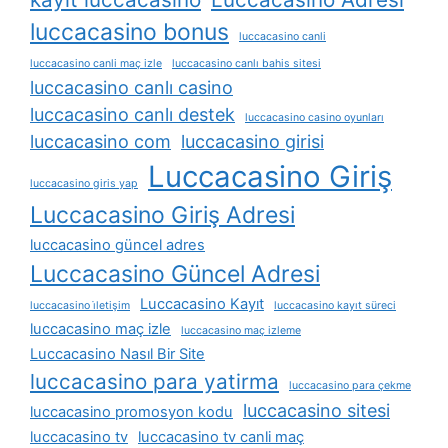
luccacasino bonus
luccacasino canli
luccacasino canli maç izle
luccacasino canlı bahis sitesi
luccacasino canlı casino
luccacasino canlı destek
luccacasino casino oyunları
luccacasino com
luccacasino girisi
Luccacasino Giriş
luccacasino giris yap
Luccacasino Giriş Adresi
luccacasino güncel adres
Luccacasino Güncel Adresi
Luccacasino Kayıt
luccacasino i̇letişim
luccacasino kayıt süreci
luccacasino maç izle
luccacasino maç izleme
Luccacasino Nasıl Bir Site
luccacasino para yatirma
luccacasino para çekme
luccacasino sitesi
luccacasino promosyon kodu
luccacasino tv
luccacasino tv canli maç