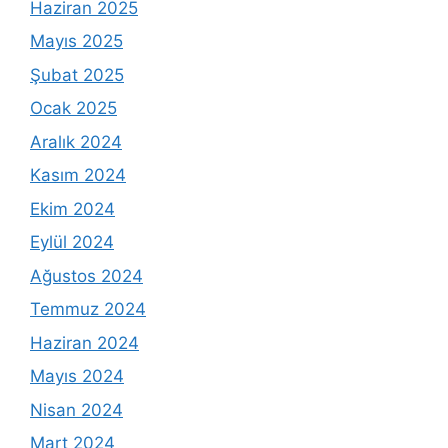
Haziran 2025
Mayıs 2025
Şubat 2025
Ocak 2025
Aralık 2024
Kasım 2024
Ekim 2024
Eylül 2024
Ağustos 2024
Temmuz 2024
Haziran 2024
Mayıs 2024
Nisan 2024
Mart 2024