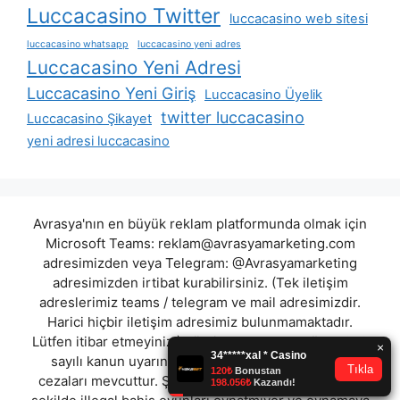
Luccacasino Twitter
luccacasino web sitesi
luccacasino whatsapp
luccacasino yeni adres
Luccacasino Yeni Adresi
Luccacasino Yeni Giriş
Luccacasino Üyelik
twitter luccacasino
Luccacasino Şikayet
yeni adresi luccacasino
Avrasya'nın en büyük reklam platformunda olmak için
Microsoft Teams:
reklam@avrasyamarketing.com
adresimizden veya Telegram: @Avrasyamarketing
adresimizden irtibat kurabilirsiniz. (Tek iletişim
adreslerimiz teams / telegram ve mail adresimizdir.
Harici hiçbir iletişim adresimiz bulunmamaktadır.
Lütfen itibar etmeyiniz.) Türkiye yasalarına göre 7258
sayılı kanun uyarınca yasa dışı bahis oynamanın
cezaları mevcuttur. Şu an bulunduğunuz site hiç bir