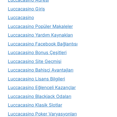
Luccacasino Adresi
Luccacasino Giriş
Luccacasino
Luccacasino Popüler Makaleler
Luccacasino Yardım Kaynakları
Luccacasino Facebook Bağlantısı
Luccacasino Bonus Çeşitleri
Luccacasino Site Geçmişi
Luccacasino Bahisçi Avantajları
Luccacasino Lisans Bilgileri
Luccacasino Eğlenceli Kazançlar
Luccacasino Blackjack Odaları
Luccacasino Klasik Slotlar
Luccacasino Poker Varyasyonları