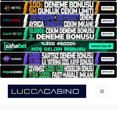
İçeriğe
atla
Menü