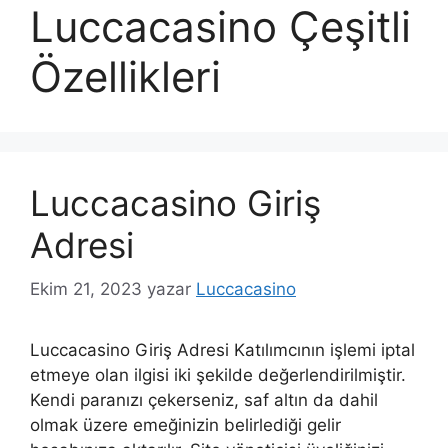
Luccacasino Çeşitli
Özellikleri
Luccacasino Giriş
Adresi
Ekim 21, 2023
yazar
Luccacasino
Luccacasino Giriş Adresi Katılımcının işlemi iptal
etmeye olan ilgisi iki şekilde değerlendirilmiştir.
Kendi paranızı çekerseniz, saf altın da dahil
olmak üzere emeğinizin belirlediği gelir