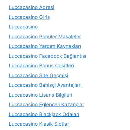
Luccacasino Adresi
Luccacasino Giriş
Luccacasino
Luccacasino Popüler Makaleler
Luccacasino Yardım Kaynakları
Luccacasino Facebook Bağlantısı
Luccacasino Bonus Çeşitleri
Luccacasino Site Geçmişi
Luccacasino Bahisçi Avantajları
Luccacasino Lisans Bilgileri
Luccacasino Eğlenceli Kazançlar
Luccacasino Blackjack Odaları
Luccacasino Klasik Slotlar