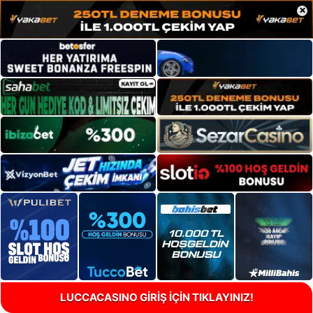
×
LUCCACASINO GİRİŞ İÇİN TIKLAYINIZ!