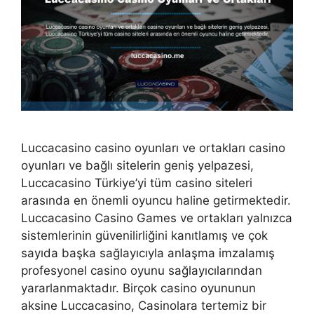
Luccacasino casino oyunları ve ortakları casino
oyunları ve bağlı sitelerin geniş yelpazesi,
Luccacasino Türkiye’yi tüm casino siteleri
arasında en önemli oyuncu haline getirmektedir.
Luccacasino Casino Games ve ortakları yalnızca
sistemlerinin güvenilirliğini kanıtlamış ve çok
sayıda başka sağlayıcıyla anlaşma imzalamış
profesyonel casino oyunu sağlayıcılarından
yararlanmaktadır. Birçok casino oyununun
aksine Luccacasino, Casinolara tertemiz bir