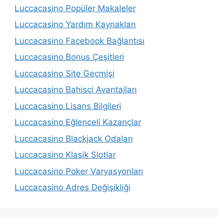
Luccacasino Popüler Makaleler
Luccacasino Yardım Kaynakları
Luccacasino Facebook Bağlantısı
Luccacasino Bonus Çeşitleri
Luccacasino Site Geçmişi
Luccacasino Bahisçi Avantajları
Luccacasino Lisans Bilgileri
Luccacasino Eğlenceli Kazançlar
Luccacasino Blackjack Odaları
Luccacasino Klasik Slotlar
Luccacasino Poker Varyasyonları
Luccacasino Adres Değişikliği