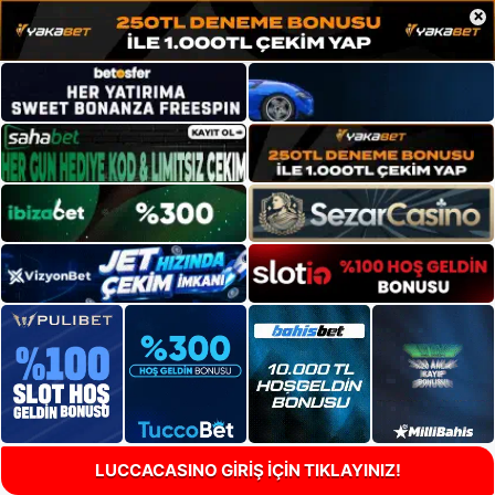
×
LUCCACASINO GİRİŞ İÇİN TIKLAYINIZ!