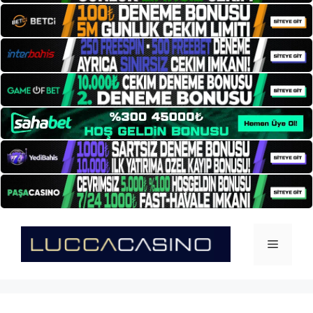
İçeriğe
atla
Menü