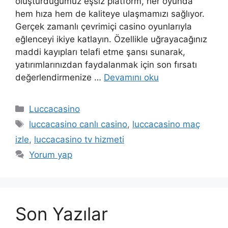
oluşturduğumuz eşsiz platform, her oyunda
hem hıza hem de kaliteye ulaşmamızı sağlıyor.
Gerçek zamanlı çevrimiçi casino oyunlarıyla
eğlenceyi ikiye katlayın. Özellikle uğrayacağınız
maddi kayıpları telafi etme şansı sunarak,
yatırımlarınızdan faydalanmak için son fırsatı
değerlendirmenize …
Devamını oku
Kategoriler
Luccacasino
Etiketler
luccacasino canlı casino
,
luccacasino maç
izle
,
luccacasino tv hizmeti
Yorum yap
Son Yazılar