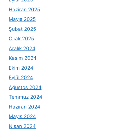
Haziran 2025
Mayıs 2025
Şubat 2025
Ocak 2025
Aralık 2024
Kasım 2024
Ekim 2024
Eylül 2024
Ağustos 2024
Temmuz 2024
Haziran 2024
Mayıs 2024
Nisan 2024