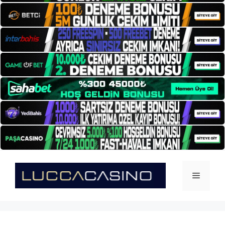
İçeriğe
atla
Menü