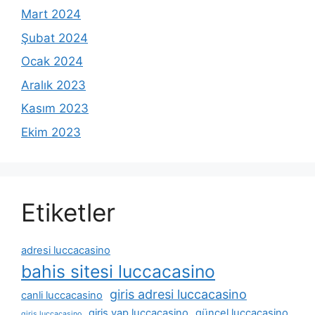
Mart 2024
Şubat 2024
Ocak 2024
Aralık 2023
Kasım 2023
Ekim 2023
Etiketler
adresi luccacasino
bahis sitesi luccacasino
giris adresi luccacasino
canli luccacasino
giris yap luccacasino
güncel luccacasino
giris luccacasino