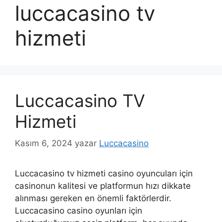
luccacasino tv
hizmeti
Luccacasino TV
Hizmeti
Kasım 6, 2024
yazar
Luccacasino
Luccacasino tv hizmeti casino oyuncuları için
casinonun kalitesi ve platformun hızı dikkate
alınması gereken en önemli faktörlerdir.
Luccacasino casino oyunları için