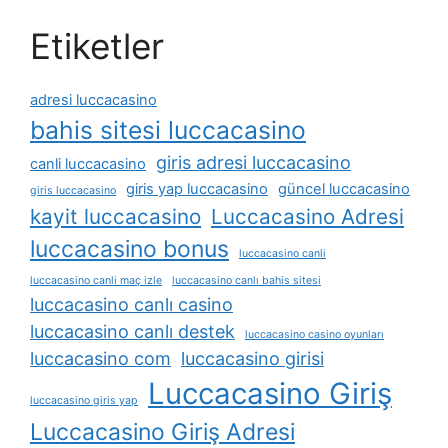
Etiketler
adresi luccacasino
bahis sitesi luccacasino
giris adresi luccacasino
canli luccacasino
giris yap luccacasino
güncel luccacasino
giris luccacasino
kayit luccacasino
Luccacasino Adresi
luccacasino bonus
luccacasino canli
luccacasino canli maç izle
luccacasino canlı bahis sitesi
luccacasino canlı casino
luccacasino canlı destek
luccacasino casino oyunları
luccacasino com
luccacasino girisi
Luccacasino Giriş
luccacasino giris yap
Luccacasino Giriş Adresi