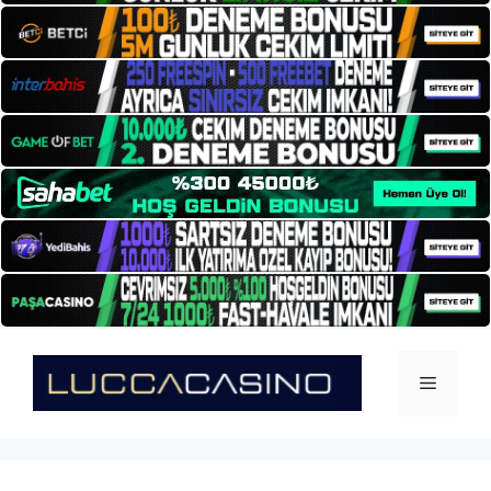
İçeriğe
atla
Menü