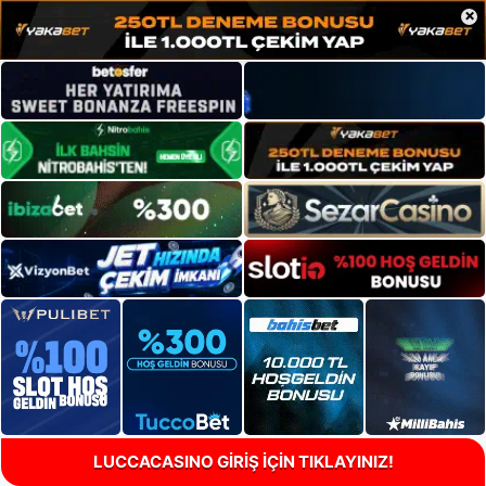
×
LUCCACASINO GİRİŞ İÇİN TIKLAYINIZ!